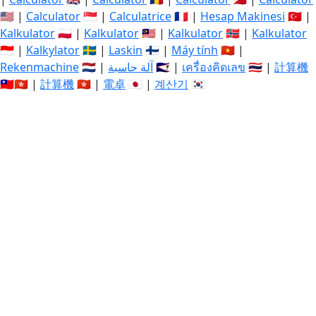
🇺🇸 |
Calculator
🇸🇬 |
Calculatrice
🇫🇷 |
Hesap Makinesi
🇹🇷 |
Kalkulator
🇵🇱 |
Kalkulator
🇲🇾 |
Kalkulator
🇳🇴 |
Kalkulator
🇮🇩 |
Kalkylator
🇸🇪 |
Laskin
🇫🇮 |
Máy tính
🇻🇳 |
Rekenmachine
🇳🇱 |
آلة حاسبة
🇸🇦 |
เครื่องคิดเลข
🇹🇭 |
計算機
🇹🇼🇭🇰 |
計算機
🇭🇰 |
電卓
🇯🇵 |
계산기
🇰🇷