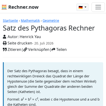
🧮 Rechner.now
🇩🇪
Rechner
Startseite
›
Mathematik
›
Geometrie
Satz des Pythagoras Rechner
Autor:
Henrick Yau
Seite drucken
- 20. Juli 2026
Zitieren
|
Verknüpfen
|
Teilen
Der Satz des Pythagoras besagt, dass in einem
rechtwinkligen Dreieck das Quadrat der Länge der
Hypotenuse (die Seite gegenüber dem rechten Winkel)
gleich der Summe der Quadrate der anderen beiden
Seiten (Katheten) ist.
Formel: a² + b² = c², wobei c die Hypotenuse und a und b
die Katheten sind.