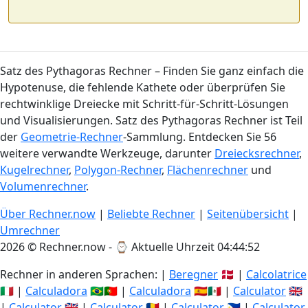
Satz des Pythagoras Rechner – Finden Sie ganz einfach die
Hypotenuse, die fehlende Kathete oder überprüfen Sie
rechtwinklige Dreiecke mit Schritt-für-Schritt-Lösungen
und Visualisierungen. Satz des Pythagoras Rechner ist Teil
der
Geometrie-Rechner
-Sammlung. Entdecken Sie 56
weitere verwandte Werkzeuge, darunter
Dreiecksrechner
,
Kugelrechner
,
Polygon-Rechner
,
Flächenrechner
und
Volumenrechner
.
Über Rechner.now
|
Beliebte Rechner
|
Seitenübersicht
|
Umrechner
2026 © Rechner.now - ⌚
Aktuelle Uhrzeit 04:44:53
Rechner in anderen Sprachen: |
Beregner
🇩🇰 |
Calcolatrice
🇮🇹 |
Calculadora
🇧🇷🇵🇹 |
Calculadora
🇪🇸🇲🇽 |
Calculator
🇬🇧
|
Calculator
🇬🇧 |
Calculator
🇷🇴 |
Calculator
🇵🇭 |
Calculator