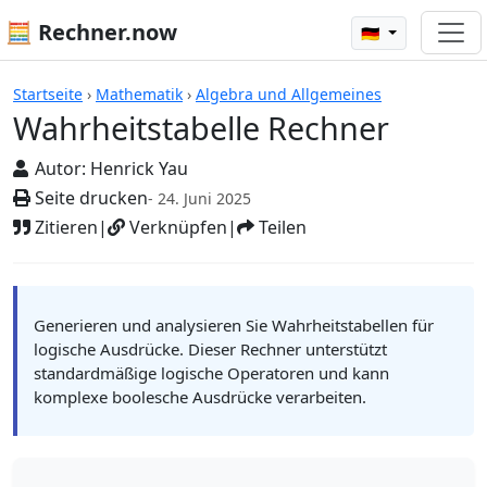
🧮 Rechner.now
🇩🇪
Rechner
Startseite
›
Mathematik
›
Algebra und Allgemeines
Wahrheitstabelle Rechner
Autor:
Henrick Yau
Seite drucken
- 24. Juni 2025
Zitieren
|
Verknüpfen
|
Teilen
Generieren und analysieren Sie Wahrheitstabellen für
logische Ausdrücke. Dieser Rechner unterstützt
standardmäßige logische Operatoren und kann
komplexe boolesche Ausdrücke verarbeiten.