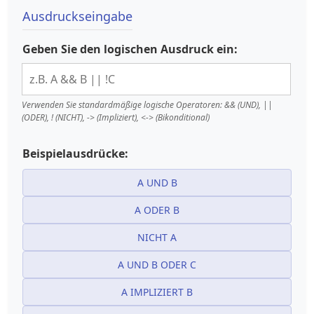
Ausdruckseingabe
Geben Sie den logischen Ausdruck ein:
Verwenden Sie standardmäßige logische Operatoren: && (UND), ||
(ODER), ! (NICHT), -> (Impliziert), <-> (Bikonditional)
Beispielausdrücke:
A UND B
A ODER B
NICHT A
A UND B ODER C
A IMPLIZIERT B